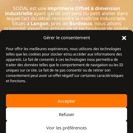
SODAL est une
imprimerie Offset à dimension
industrielle
ayant gardé son sens du petit atelier dans
lequel l’art du détail rencontre la maîtrise industrielle.
Situés à
Langon
, près de
Bordeaux
, nous allions
proximité, expertise artisanale et technologie de pointe.
L’imprimerie SODAL est également installée à
Mont-de-
Gérer le consentement
Marsan
afin de donner un accès facilité à ses clients
landais.
Pour offrir les meilleures expériences, nous utilisons des technologies
telles que les cookies pour stocker et/ou accéder aux informations des
appareils. Le fait de consentir à ces technologies nous permettra de
traiter des données telles que le comportement de navigation ou les ID
uniques sur ce site. Le fait de ne pas consentir ou de retirer son
consentement peut avoir un effet négatif sur certaines caractéristiques
et fonctions.
Accepter
Refuser
Notre
équipe
réunit infographistes, techniciens,
conducteurs offset et artisans du façonnage. Nous
Voir les préférences
investissons continuellement dans l’innovation et